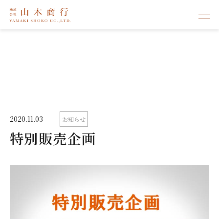
メ
ニ
ュ
ー
を
開
閉
す
る
2020.11.03
お知らせ
特別販売企画